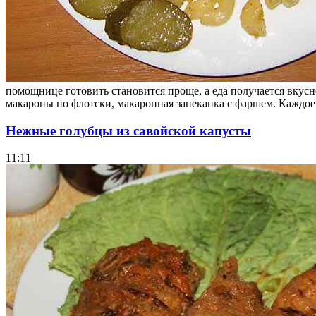
помощнице готовить становится проще, а еда получается вкусн
макароны по флотски, макаронная запеканка с фаршем. Каждое 
Нежные голубцы из савойской капусты
11:11