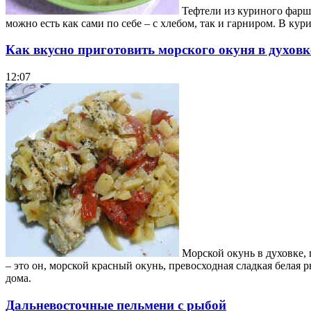
Тефтели из куриного фарша
можно есть как сами по себе – с хлебом, так и гарниром. В к
Как вкусно приготовить морского окуня в духовк
12:07
Морской окунь в духовке, 
– это он, морской красный окунь, превосходная сладкая белая
дома.
Дальневосточные пельмени с рыбой