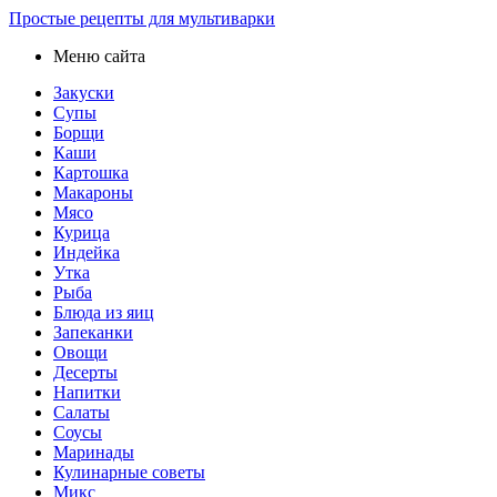
Простые рецепты для мультиварки
Меню сайта
Закуски
Супы
Борщи
Каши
Картошка
Макароны
Мясо
Курица
Индейка
Утка
Рыба
Блюда из яиц
Запеканки
Овощи
Десерты
Напитки
Салаты
Соусы
Маринады
Кулинарные советы
Микс