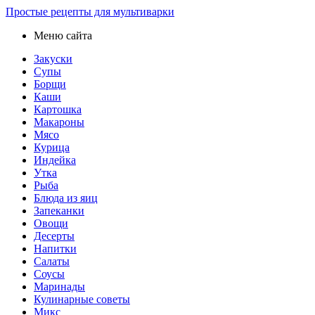
Простые рецепты для мультиварки
Меню сайта
Закуски
Супы
Борщи
Каши
Картошка
Макароны
Мясо
Курица
Индейка
Утка
Рыба
Блюда из яиц
Запеканки
Овощи
Десерты
Напитки
Салаты
Соусы
Маринады
Кулинарные советы
Микс