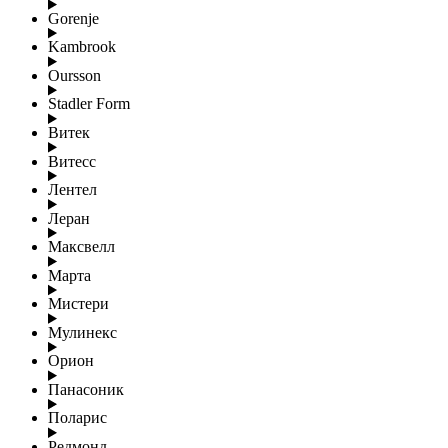
Gorenje
Kambrook
Oursson
Stadler Form
Витек
Витесс
Лентел
Леран
Максвелл
Марта
Мистери
Мулинекс
Орион
Панасоник
Поларис
Редмонд