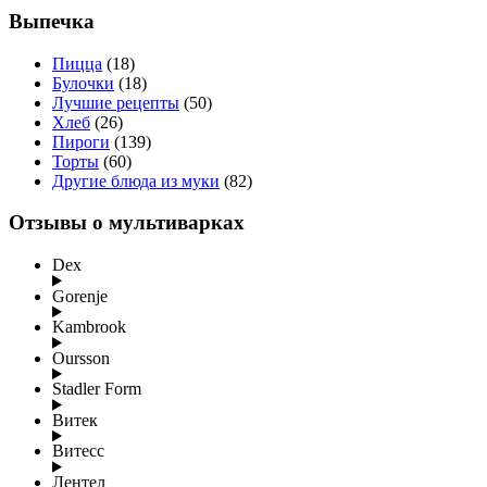
Выпечка
Пицца
(18)
Булочки
(18)
Лучшие рецепты
(50)
Хлеб
(26)
Пироги
(139)
Торты
(60)
Другие блюда из муки
(82)
Отзывы о мультиварках
Dex
Gorenje
Kambrook
Oursson
Stadler Form
Витек
Витесс
Лентел