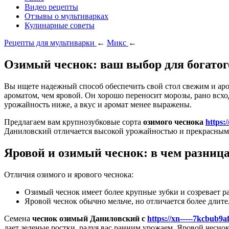
Видео рецепты
Отзывы о мультиварках
Кулинарные советы
Рецепты для мультиварки
←
Микс
←
Озимый чеснок: ваш выбор для богатог
Вы ищете надежный способ обеспечить свой стол свежим и ар
ароматом, чем яровой. Он хорошо переносит морозы, рано всход
урожайность ниже, а вкус и аромат менее выражены.
Предлагаем вам крупнозубковые сорта
озимого чеснока
https:
Даниловский отличается высокой урожайностью и прекрасным
Яровой и озимый чеснок: в чем разниц
Отличия озимого и ярового чеснока:
Озимый чеснок имеет более крупные зубки и созревает р
Яровой чеснок обычно мельче, но отличается более длит
Семена
чеснок озимый Даниловский с
https://xn-----7kcbub9a
дает зеленые ростки, радуя вас ранним урожаем. Яровой чеснок