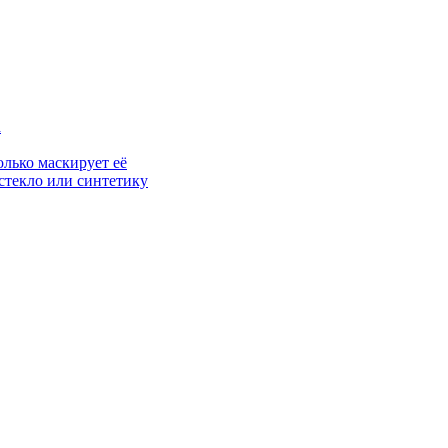
а
олько маскирует её
 стекло или синтетику