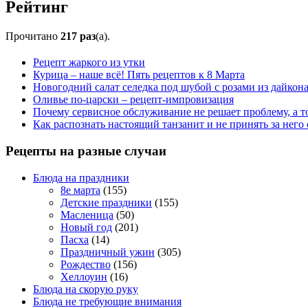
Рейтинг
Прочитано
217 раз
(a).
Рецепт жаркого из утки
Курица – наше всё! Пять рецептов к 8 Марта
Новогодний салат селедка под шубой с розами из дайкон
Оливье по-царски – рецепт-импровизация
Почему сервисное обслуживание не решает проблему, а т
Как распознать настоящий танзанит и не принять за него
Рецепты на разные случаи
Блюда на праздники
8е марта
(155)
Детские праздники
(155)
Масленица
(50)
Новый год
(201)
Пасха
(14)
Праздничный ужин
(305)
Рождество
(156)
Хеллоуин
(16)
Блюда на скорую руку
Блюда не требующие внимания