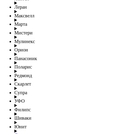
Леран
Максвелл
Марта
Мистери
Мулинекс
Орион
Панасоник
Поларис
Редмонд
Скарлет
Супра
УФО
Филипс
Шиваки
Юнит