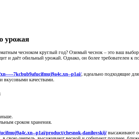
о урожая
оматным чесноком круглый год? Озимый чеснок – это ваш выбо
ит и даёт обильный урожай. Однако, он более требователен к по
//xn-----7kcbub9afucifmuj9a4c.xn--p1ai/
, идеально подходящие дл
и вкусовыми качествами.
а
аньше.
ельным сроком хранения.
fucifmuj9a4c.xn--p1ai/product/chesnok-danilovskij/
высаживают ос
, в свою очередь, высаживают весной и собирают позднее, ближе