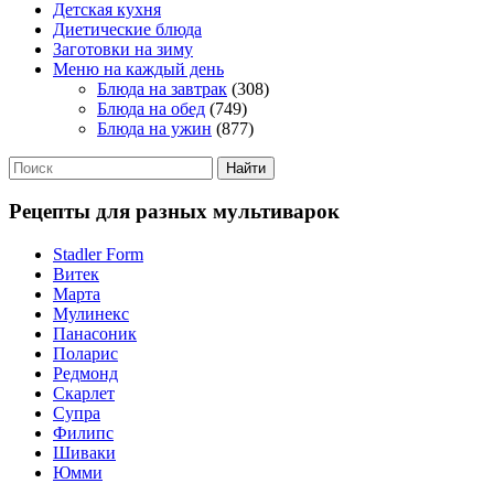
Детская кухня
Диетические блюда
Заготовки на зиму
Меню на каждый день
Блюда на завтрак
(308)
Блюда на обед
(749)
Блюда на ужин
(877)
Рецепты для разных мультиварок
Stadler Form
Витек
Марта
Мулинекс
Панасоник
Поларис
Редмонд
Скарлет
Супра
Филипс
Шиваки
Юмми