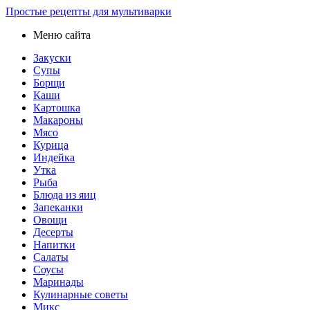
Простые рецепты для мультиварки
Меню сайта
Закуски
Супы
Борщи
Каши
Картошка
Макароны
Мясо
Курица
Индейка
Утка
Рыба
Блюда из яиц
Запеканки
Овощи
Десерты
Напитки
Салаты
Соусы
Маринады
Кулинарные советы
Микс