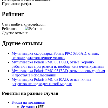
Прочитано
раз
(a).
Рейтинг
Сайт multivarki-recepti.com
Рейтинг:
Другие отзывы:
Другие отзывы
Мультиварка-скороварка Polaris PPC 0305AD, отзыв:
готовит даже топленное молоко
Мультиварка Polaris PMC 0517AD, отзыв: хорошо
работают все программы и, вообще, она очень красивая
Мультиварка Polaris PMC 0517AD, отзыв: очень удобная
и простая в использовании
Мультиварка Polaris PMC 0310AD, отзыв: книга
рецептов не подходит к этой модели
Рецепты на разные случаи
Блюда на праздники
8е марта
(155)