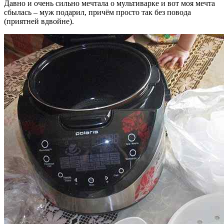
Давно и очень сильно мечтала о мультиварке и вот моя мечта
сбылась – муж подарил, причём просто так без повода
(приятней вдвойне).