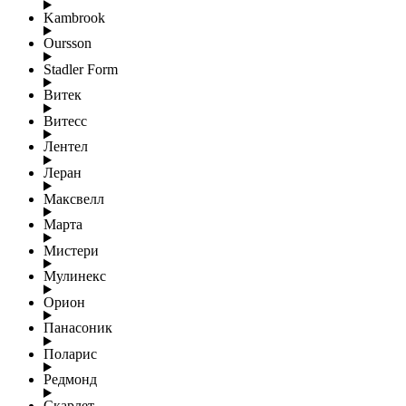
Kambrook
Oursson
Stadler Form
Витек
Витесс
Лентел
Леран
Максвелл
Марта
Мистери
Мулинекс
Орион
Панасоник
Поларис
Редмонд
Скарлет