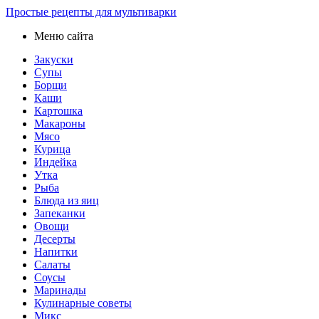
Простые рецепты для мультиварки
Меню сайта
Закуски
Супы
Борщи
Каши
Картошка
Макароны
Мясо
Курица
Индейка
Утка
Рыба
Блюда из яиц
Запеканки
Овощи
Десерты
Напитки
Салаты
Соусы
Маринады
Кулинарные советы
Микс