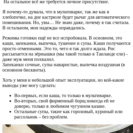
На остальное всё же требуется личное присутствие.
Я почему-то думала, что в мультиварке, так же как в
хлебопечке, на дне кастрюле будет рычаг для автоматического
помешивания. Но, увы… Не знаю даже, почему я так считала.
В остальном, мои надежды оправдались.
Режимы готовки ещё не все испробовала. В основном, это
каши, запеканки, выпечка, тушение и супы. Каши получаются
просто отменными. Это то, чего я так долго ждала. Рис
рассыпается на зёрнышки (мы такой только в Таиланде ели) -
даже муж меня похвалил.
Запеканки сочные, супы наваристые, выпечка воздушная (в
основном бисквиты).
Хоть у меня и небольшой опыт эксплуатации, но кой-какие
выводы уже могу сделать:
Во-первых, если каша, то только в мультиварке.
Во-вторых, свой фирменный борщ никогда ей не
доверю, только в любимом чугунном казане.
Остальные супы, такие как гороховый, куриный или
рассольник – без проблем.