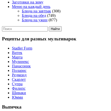
Заготовки на зиму
Меню на каждый день
Блюда на завтрак
(308)
Блюда на обед
(749)
Блюда на ужин
(877)
Рецепты для разных мультиварок
Stadler Form
Витек
Марта
Мулинекс
Панасоник
Поларис
Редмонд
Скарлет
Супра
Филипс
Шиваки
Юмми
Выпечка