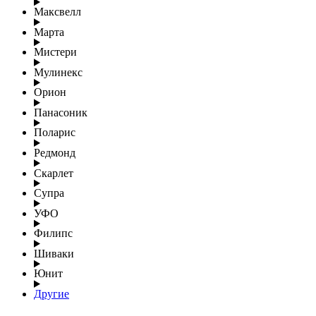
Максвелл
Марта
Мистери
Мулинекс
Орион
Панасоник
Поларис
Редмонд
Скарлет
Супра
УФО
Филипс
Шиваки
Юнит
Другие