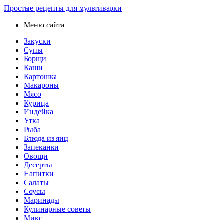
Простые рецепты для мультиварки
Меню сайта
Закуски
Супы
Борщи
Каши
Картошка
Макароны
Мясо
Курица
Индейка
Утка
Рыба
Блюда из яиц
Запеканки
Овощи
Десерты
Напитки
Салаты
Соусы
Маринады
Кулинарные советы
Микс