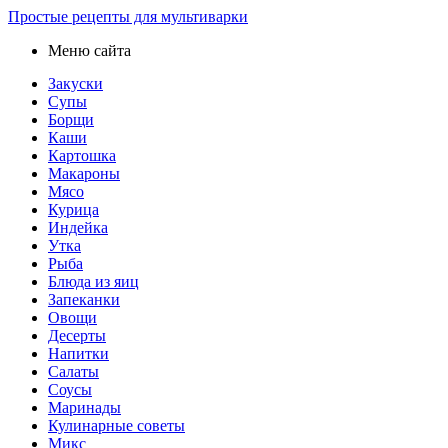
Простые рецепты для мультиварки
Меню сайта
Закуски
Супы
Борщи
Каши
Картошка
Макароны
Мясо
Курица
Индейка
Утка
Рыба
Блюда из яиц
Запеканки
Овощи
Десерты
Напитки
Салаты
Соусы
Маринады
Кулинарные советы
Микс