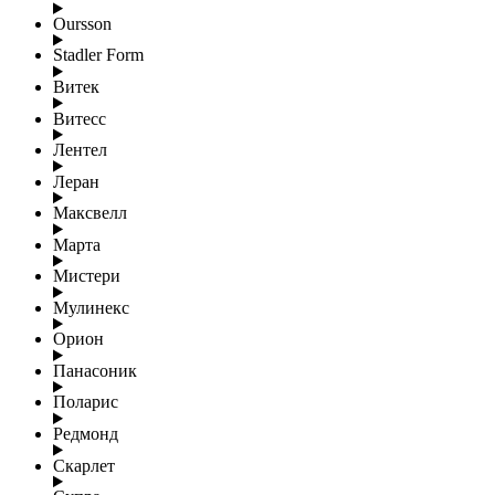
Oursson
Stadler Form
Витек
Витесс
Лентел
Леран
Максвелл
Марта
Мистери
Мулинекс
Орион
Панасоник
Поларис
Редмонд
Скарлет